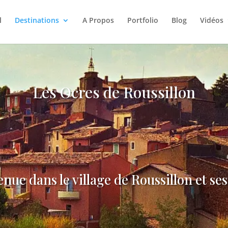
l
Destinations
A Propos
Portfolio
Blog
Vidéos
Les Ocres de Roussillon
nue dans le village de Roussillon et se