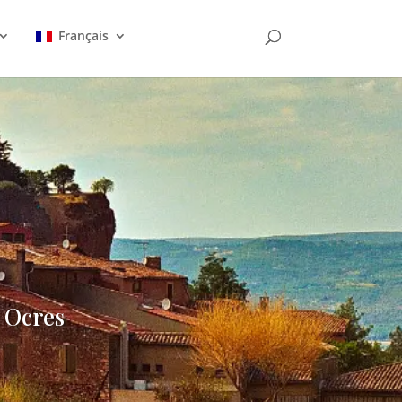
Français
s Ocres