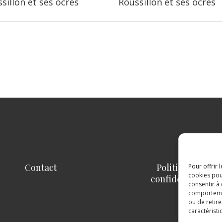
sillon et ses ocres
Roussillon et ses ocres
Contact
Politique de
Pour offrir 
cookies pou
confidentialité
consentir à
comportement
ou de retire
caractéristi