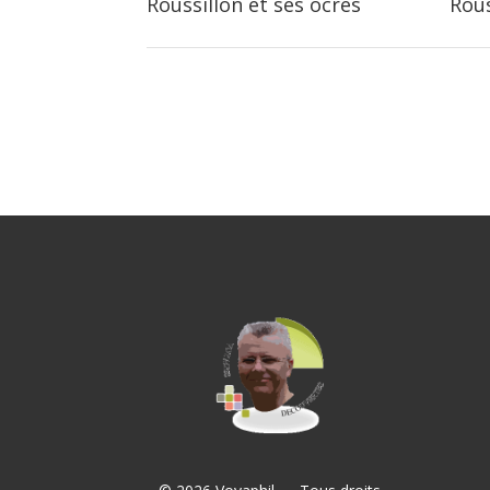
Roussillon et ses ocres
Rous