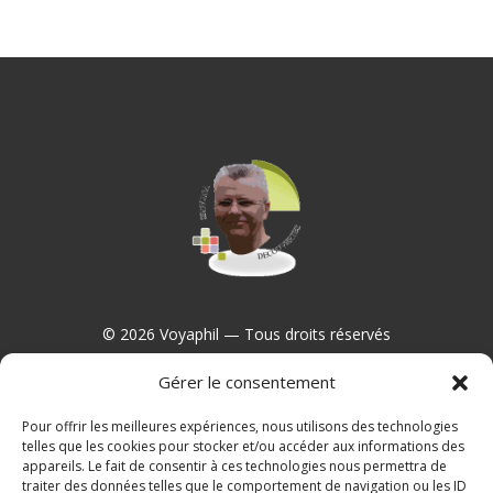
© 2026 Voyaphil — Tous droits réservés
Gérer le consentement
Pour offrir les meilleures expériences, nous utilisons des technologies
Contact
telles que les cookies pour stocker et/ou accéder aux informations des
appareils. Le fait de consentir à ces technologies nous permettra de
traiter des données telles que le comportement de navigation ou les ID