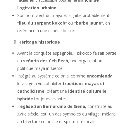
facilement accessible tout en étant
loin de
l’agitation urbaine
.
Son nom vient du maya et signifie probablement
“lieu du serpent kokob”
ou
“barbe jaune”
, en
référence à une espèce locale.
🧬
Héritage historique
Avant la conquête espagnole, Tixkokob faisait partie
du
señorío des Ceh Pech
, une organisation
politique maya influente.
Intégré au système colonial comme
encomienda
,
le village a vu cohabiter
traditions mayas et
catholicisme
, créant une
identité culturelle
hybride
toujours vivante.
L’
église San Bernardino de Siena
, construite au
XVIIe siècle, est l’un des symboles du village, mêlant
architecture coloniale et spiritualité locale.